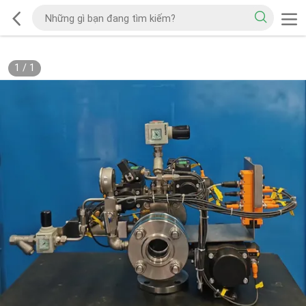
1
/
1