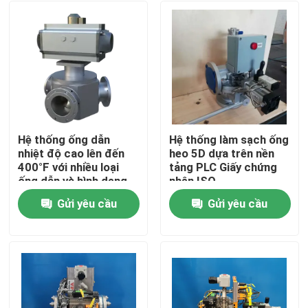
Hệ thống ống dẫn
Hệ thống làm sạch ống
nhiệt độ cao lên đến
heo 5D dựa trên nền
400°F với nhiều loại
tảng PLC Giấy chứng
ống dẫn và hình dạng
nhận ISO
Gửi yêu cầu
Gửi yêu cầu
Trang chủ
Các sản phẩm
Video