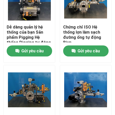
Về chúng tôi
Dễ dàng quản lý hệ
Chứng chỉ ISO Hệ
Tham quan nhà máy
thống của bạn Sản
thống lợn làm sạch
phẩm Pigging Hệ
đường ống tự động
thống Pigging tự động
Bjvp
Kiểm soát chất lượng
Bjvp
Gửi yêu cầu
Gửi yêu cầu
Liên hệ chúng tôi
Tin tức
Các trường hợp
Yêu cầu báo giá