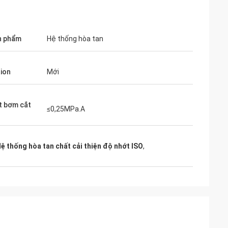
n phẩm
Hệ thống hòa tan
tion
Mới
t bơm cắt
≤0,25MPa.A
ệ thống hòa tan chất cải thiện độ nhớt ISO
,