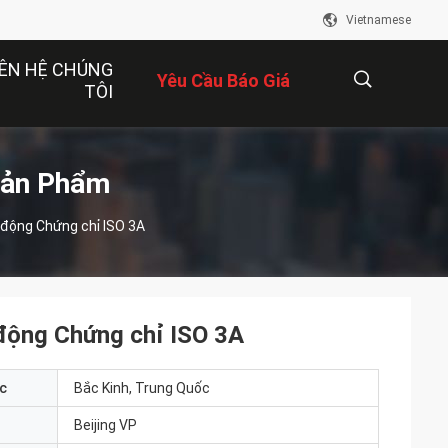
Vietnamese
IÊN HỆ CHÚNG
Yêu Cầu Báo Giá
TÔI
描
Sản Phẩm
 động Chứng chỉ ISO 3A
述
 động Chứng chỉ ISO 3A
c
Bắc Kinh, Trung Quốc
Beijing VP