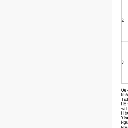
2
3
Ưu 
Khô
Tíc
Hệ 
và 
Hiệ
Yêu
Ngu
Ngu