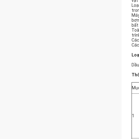
vật
Loạ
tro
Máy
bơm
bất
Toà
trìn
Các
Các
Loạ
Dầu
Thô
Mụ
1