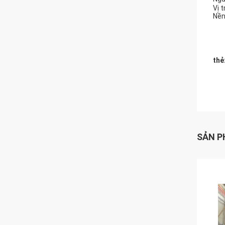
Vị t
Nền
thẻ
SẢN P