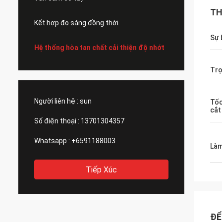
TH
Kết hợp đo sáng đồng thời
Sự 
Hệ thống hòa tan chất cải thiện độ nhớt
Trọ
Người liên hệ :
sun
Tốc
cắt
Số điện thoại :
13701304357
Whatsapp :
+6591188003
Làm
Tiếp Xúc
ĐỂ