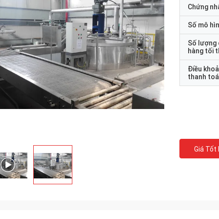
Chứng nh
Số mô hì
Số lượng
hàng tối 
Điều kho
thanh to
Giá Tốt