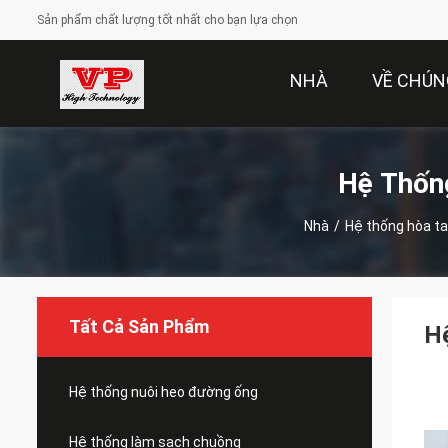
Sản phẩm chất lượng tốt nhất cho bạn lựa chọn
NHÀ
VỀ CHÚN
Hệ Thốn
Nhà
/
Hệ thống hòa ta
Tất Cả Sản Phẩm
Hệ
Hệ thống nuôi heo đường ống
Hệ thống làm sạch chuồng