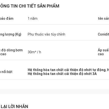
ÔNG TIN CHI TIẾT SẢN PHẨM
bảo đảm
1 năm
tên sả
ng lượng (Kg)
Phụ thuộc vào tùy chỉnh
Conidi
 độ dòng bơm
Áp suấ
30m³ / h
 cao
cao
Hệ thống hòa tan chất cải thiện độ nhớt tự động
,
H
 nổi bật
Hệ thống hòa tan chất cải thiện độ nhớt 3A
 LẠI LỜI NHẮN