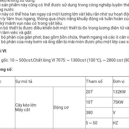
 liệu không sử dụng.
i sản phẩm này cũng có thể được sử dụng trong công nghiệp luyện thé
ng nước.
 này có thể hòa tan ngay cả một lượng lớn vật liệu rắn nhờ sự hoạt 
 ly tâm trục ngang, thông qua chức năng khuấy động và tuần hoàn củ
 kỳ mảnh vụn nào có trong vật liệu.
n bộ thiết bị được điều khiển bởi một thiết bị đo trọng lượng điện tử v
h làm việc và giặt.
 bộ phận của giàn phơi, bao gồm bồn chứa, thanh ngang và các ô cân v
 bộ phận của máy bơm và ống dẫn bị mài mòn được phủ một lớp cao s
i VI:
 gốc: 10 ~ 500cst;Chất lỏng VI 7075: ~ 1300cst (100 ℃), ~ 2800 cst (80
ng số:
c
Sự mô tả
Tham số
Đơn vị
20T
132KW
10T
75KW
Cây kéo lớn
Động cơ
Máy cắt
380
V
5 ~ 50
HZ