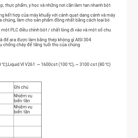
p, thực phẩm, y học và những nơi cần làm tan nhanh bột
động kết hợp của máy khuấy với cánh quạt dạng cánh và máy
a chúng, làm cho sản phẩm đồng nhất bằng cách loại bỏ
à một PLC điều chỉnh bột / chất lỏng đi vào và một số chu
à đế ara được làm bằng thép không gỉ AlSI 304.
u chống cháy để tăng tuổi thọ của chúng
 ℃);Liquid VI V261: ~ 1600cst (100 ℃), ~ 3100 cst (80 ℃)
Ghi chú
Nhiệm vụ
biến tần
Nhiệm vụ
biến tần