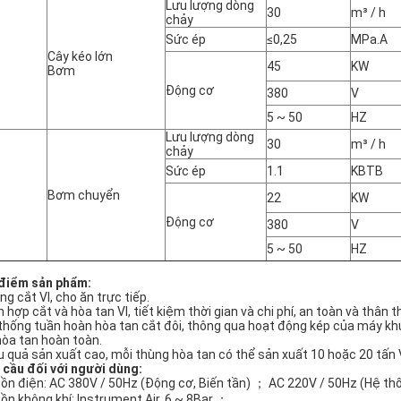
Lưu lượng dòng
30
m³ / h
chảy
Sức ép
≤0,25
MPa.A
Cây kéo lớn
45
KW
Bơm
Động cơ
380
V
5 ~ 50
HZ
Lưu lượng dòng
30
m³ / h
chảy
Sức ép
1.1
KBTB
Bơm chuyển
22
KW
Động cơ
380
V
5 ~ 50
HZ
điểm sản phẩm:
ng cắt VI, cho ăn trực tiếp.
h hợp cắt và hòa tan VI, tiết kiệm thời gian và chi phí, an toàn và thân 
thống tuần hoàn hòa tan cắt đôi, thông qua hoạt động kép của máy k
hòa tan hoàn toàn.
u quả sản xuất cao, mỗi thùng hòa tan có thể sản xuất 10 hoặc 20 tấn VI
 cầu đối với người dùng:
ồn điện: AC 380V / 50Hz (Động cơ, Biến tần) ； AC 220V / 50Hz (Hệ thố
ồn không khí: Instrument Air, 6 ~ 8Bar ；