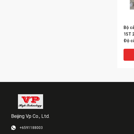
Bộ cả
15T 
Độ c
Beijing Vp Co., Ltd.
+6591188003