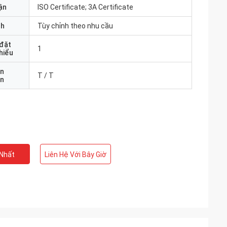
ận
ISO Certificate; 3A Certificate
nh
Tùy chỉnh theo nhu cầu
 đặt
1
thiểu
ản
T / T
án
 Nhất
Liên Hệ Với Bây Giờ