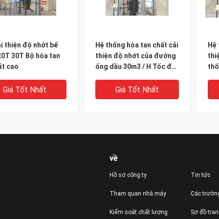
i thiện độ nhớt bể
Hệ thống hòa tan chất cải
Hệ 
20T 30T Bộ hòa tan
thiện độ nhớt của đường
thi
ắt cao
ống dầu 30m3 / H Tốc độ
thố
dòng chảy của bơm
VI
Giá Tốt Nhất
Giá Tốt Nhất
về
Hồ sơ công ty
Tin tức
Tham quan nhà máy
Các trườn
VIDEO
Kiểm soát chất lượng
Sơ đồ tra