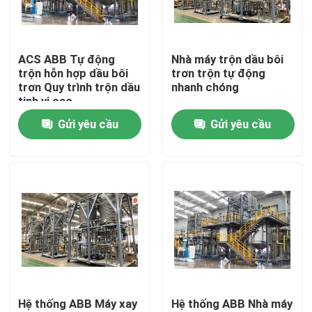
Về chúng tôi
ACS ABB Tự động
Nhà máy trộn dầu bôi
trộn hỗn hợp dầu bôi
trơn trộn tự động
Tham quan nhà máy
trơn Quy trình trộn dầu
nhanh chóng
tinh vi cao
Gửi yêu cầu
Gửi yêu cầu
Kiểm soát chất lượng
Liên hệ chúng tôi
Tin tức
Các trường hợp
Hệ thống ABB Máy xay
Hệ thống ABB Nhà máy
Yêu cầu báo giá