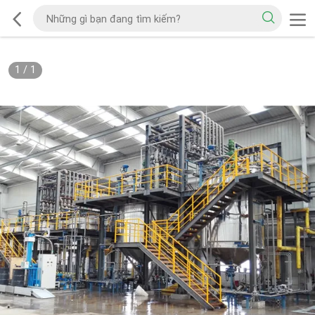
1
/
1